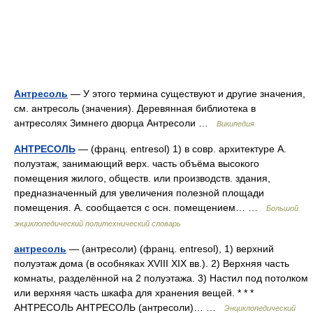
Антресоль
— У этого термина существуют и другие значения,
см. антресоль (значения). Деревянная библиотека в
антресолях Зимнего дворца Антресоли …
Википедия
АНТРЕСОЛЬ
— (франц. entresol) 1) в совр. архитектуре А.
полуэтаж, занимающий верх. часть объёма высокого
помещения жилого, обществ. или производств. здания,
предназначенный для увеличения полезной площади
помещения. А. сообщается с осн. помещением… …
Большой
энциклопедический политехнический словарь
антресоль
— (антресоли) (франц. entresol), 1) верхний
полуэтаж дома (в особняках XVIII XIX вв.). 2) Верхняя часть
комнаты, разделённой на 2 полуэтажа. 3) Настил под потолком
или верхняя часть шкафа для хранения вещей. * * *
АНТРЕСОЛЬ АНТРЕСОЛЬ (антресоли)… …
Энциклопедический