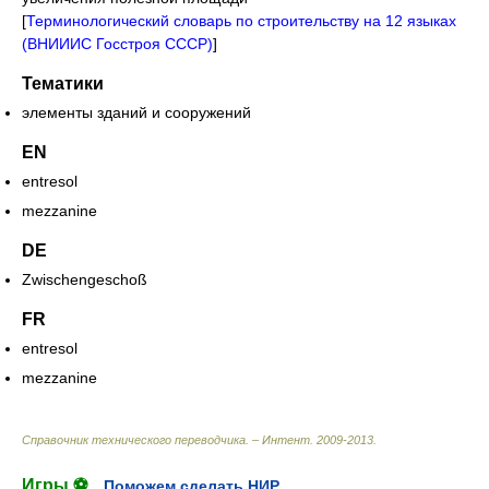
[
Терминологический словарь по строительству на 12 языках
(ВНИИИС Госстроя СССР)
]
Тематики
элементы зданий и сооружений
EN
entresol
mezzanine
DE
Zwischengeschoß
FR
entresol
mezzanine
Справочник технического переводчика. – Интент
.
2009-2013
.
Игры ⚽
Поможем сделать НИР