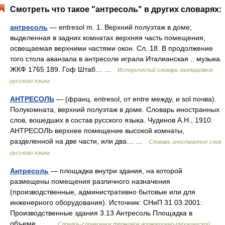
Смотреть что такое "антресоль" в других словарях:
антресоль
— entresol m. 1. Верхний полуэтаж в доме;
выделенная в задних комнатах верхняя часть помещения,
освещаемая верхними частями окон. Сл. 18. В продолжение
того стола аванзала в антресоле играла Италианская .. музыка.
ЖКФ 1765 189. Гоф Штаб… …
Исторический словарь галлицизмов
русского языка
АНТРЕСОЛЬ
— (франц. entresol, от entre между, и sol почва).
Полукомната, верхний полуэтаж в доме. Словарь иностранных
слов, вошедших в состав русского языка. Чудинов А.Н., 1910.
АНТРЕСОЛЬ верхнее помещение высокой комнаты,
разделенной на две части, или два… …
Словарь иностранных слов
русского языка
Антресоль
— площадка внутри здания, на которой
размещены помещения различного назначения
(производственные, административно бытовые или для
инженерного оборудования). Источник: СНиП 31 03 2001:
Производственные здания 3.13 Антресоль Площадка в
объеме… …
Словарь-справочник терминов нормативно-технической