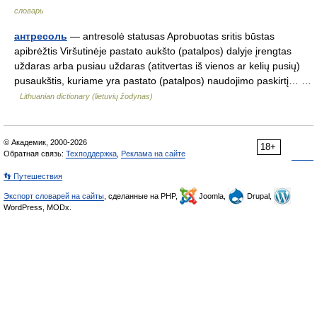
словарь
антресоль
— antresolė statusas Aprobuotas sritis būstas
apibrėžtis Viršutinėje pastato aukšto (patalpos) dalyje įrengtas
uždaras arba pusiau uždaras (atitvertas iš vienos ar kelių pusių)
pusaukštis, kuriame yra pastato (patalpos) naudojimo paskirtį… …
Lithuanian dictionary (lietuvių žodynas)
© Академик, 2000-2026
18+
Обратная связь:
Техподдержка
,
Реклама на сайте
👣 Путешествия
Экспорт словарей на сайты
, сделанные на PHP,
Joomla,
Drupal,
WordPress, MODx.